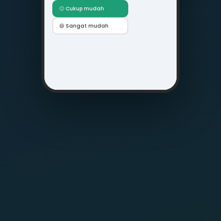
🙂 Cukup mudah
😄 Sangat mudah