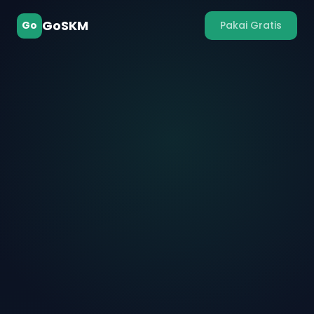
GoSKM
Go
Pakai Gratis