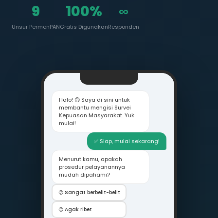
9
100%
∞
Unsur PermenPAN
Gratis Digunakan
Responden
Halo! 😊 Saya di sini untuk
membantu mengisi Survei
Kepuasan Masyarakat. Yuk
mulai!
✅ Siap, mulai sekarang!
Menurut kamu, apakah
prosedur pelayanannya
mudah dipahami?
😕 Sangat berbelit-belit
😐 Agak ribet