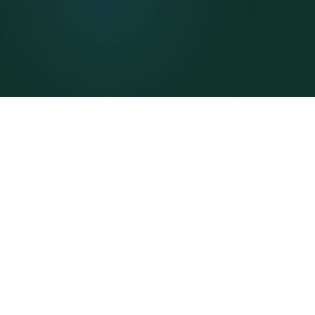
📜 Dasar Hukum
Sesuai Standar Resmi
Pemerintah
Seluruh unsur pertanyaan dan metode perhitungan
IKM mengacu pada regulasi yang berlaku.